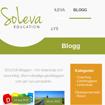
START
UTBUD
SOLEVA
BLOGG
KONTAKT
DISC ANALYS
Blogg
SOLEVA Bloggen - Om ledarskap och
Kategorier
utveckling. Med månatliga gästbloggare
Coaching
Gästbloggare
som ger nya perspektiv.
Ledarskap
Okategoriserade
Resor
16 aug 2018
05 jan 2018