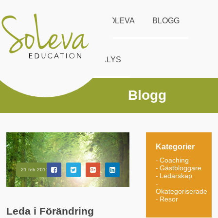
START
UTBUD
SOLEVA
BLOGG
KONTAKT
DISC ANALYS
Blogg
Kategorier
Coaching
Gästbloggare
21 feb 2017
Ledarskap
Okategoriserade
Resor
Leda i Förändring