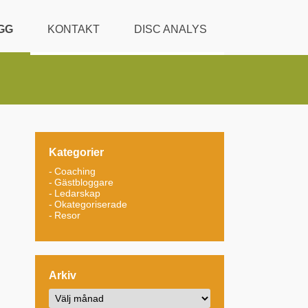
GG
KONTAKT
DISC ANALYS
Kategorier
Coaching
Gästbloggare
Ledarskap
Okategoriserade
Resor
Arkiv