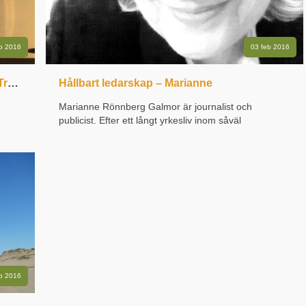
eb 2016
03 feb 2016
Universal heartseminarium med Jörgen Tranberg
Hållbart ledarskap – Marianne
Marianne Rönnberg Galmor är journalist och
publicist. Efter ett långt yrkesliv inom såväl
ns
regeringskansliet som media äger och driver hon den
egna webbaserade lokaltidningen bjuvsnytt.se. Där
hon är sin egen boss. Hållbart ledarskap? Svaret
.
hittar du i dig själv Igår...
eb 2016