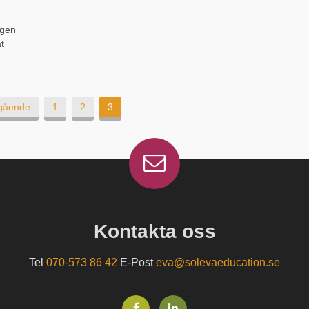
igen
t
ch
 och
gående
1
2
3
Kontakta oss
Tel
070-573 86 42
E-Post
eva@solevaeducation.se