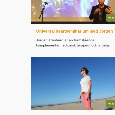
03 f
Jörgen Tranberg är en framstående
komplementärmedicinsk terapeut och arbetar
framförallt med kraniosakral osteopati tillsamma
med sin bror Christer på den egna kliniken i
Göteborg. Jörgen är en erkänd föreläsare och
utbildare i USA och Europa. Att ta del av Jörgen..
03 f