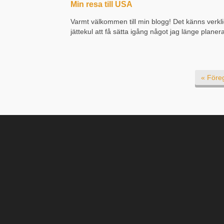
Min resa till USA
Varmt välkommen till min blogg! Det känns verkl
jättekul att få sätta igång något jag länge planera
och haft som mål. Soleva educations hemsida o
blogg om ledarskap! Här kommer du få följa mig
mitt företag och få tips...
« Före