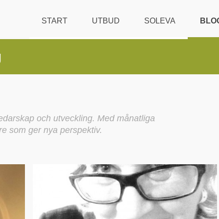
START
UTBUD
SOLEVA
BLO
g
darskap och utveckling. Med månatliga
re som ger nya perspektiv.