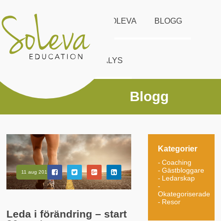
START
UTBUD
SOLEVA
BLOGG
KONTAKT
DISC ANALYS
Blogg
Kategorier
Coaching
Gästbloggare
11 aug 2017
Ledarskap
Okategoriserade
Resor
Leda i förändring – start