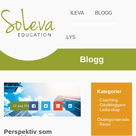
START
UTBUD
SOLEVA
BLOGG
KONTAKT
DISC ANALYS
Blogg
Kategorier
Coaching
Gästbloggare
22 aug 2017
Ledarskap
Okategoriserade
Resor
Perspektiv som