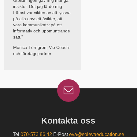
Utbildningen gav mig många
insikter. Det jag lärde mig
främst var vikten av att lyssna
på alla oavsett åsikter, att
vara kommunikativ på ett
informativ och uppmuntrande
sätt.”
Monica Törngren, Vie Coach-
och företagspartner
Kontakta oss
Tel
070-573 86 42
E-Post
eva@solevaeducation.se