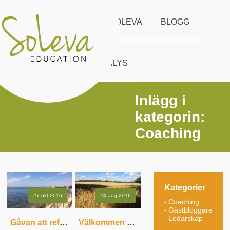
START
UTBUD
SOLEVA
BLOGG
KONTAKT
DISC ANALYS
Inlägg i
kategorin:
Coaching
Kategorier
27 okt 2016
24 aug 2016
Coaching
Gästbloggare
Ledarskap
Gåvan att reflektera…
Välkommen vardagslivet!