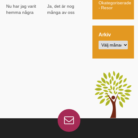
Okategoriserade
Nu har jag varit
Ja, det är nog
Resor
hemma några
många av oss
veckor efter en
som känner så
fantastisk
just nu…
kursvecka i
Sommaren är
Arkiv
Spanien med sol,
underbar men
värme
kan också vara
gemenskap,
ganska intensiv
yoga, coaching,
med många
dans , träning ,
måsten och saker
skratt , gråt…. Ja,
man borde göra
allting fick plats
bara för att det
under en vecka
finns tid. Det kan
på resan till Isla
vara ganska
Plana i Spanien....
skönt...