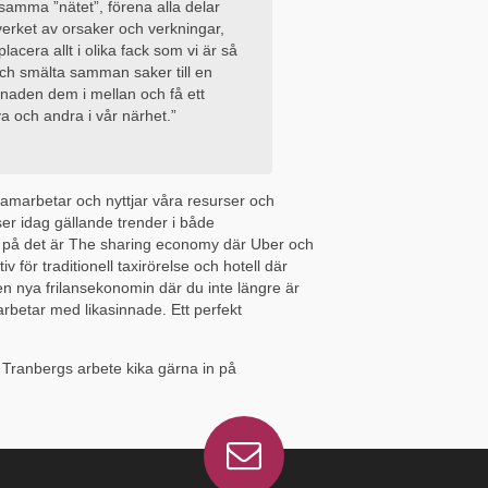
samma ”nätet”, förena alla delar
verket av orsaker och verkningar,
lacera allt i olika fack som vi är så
 och smälta samman saker till en
llnaden dem i mellan och få ett
a och andra i vår närhet.”
i samarbetar och nyttjar våra resurser och
i ser idag gällande trender i både
l på det är The sharing economy där Uber och
v för traditionell taxirörelse och hotell där
en nya frilansekonomin där du inte längre är
rbetar med likasinnade. Ett perfekt
 Tranbergs arbete kika gärna in på