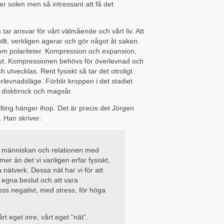
er solen men så intressant att få det
en tar ansvar för vårt välmående och vårt liv. Att
tuellt, verkligen agerar och gör något åt saken.
 om polariteter. Kompression och expansion,
h ut. Kompressionen behövs för överlevnad och
utvecklas. Rent fysiskt så tar det otroligt
erlevnadsläge. Förblir kroppen i det stadiet
m diskbrock och magsår.
llting hänger ihop. Det är precis det Jörgen
. Han skriver:
a” människan och relationen med
er än det vi vanligen erfar fysiskt,
nätverk. Dessa nät har vi för att
a egna beslut och att vara
ss negativt, med stress, för höga
årt eget inre, vårt eget ”nät”.