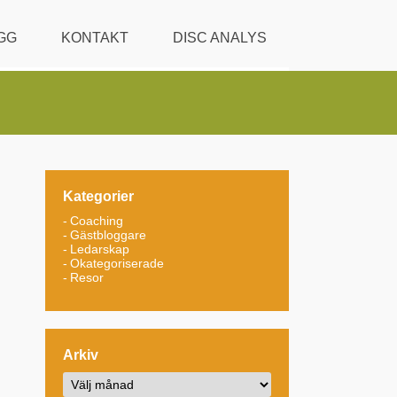
GG
KONTAKT
DISC ANALYS
Kategorier
Coaching
Gästbloggare
Ledarskap
Okategoriserade
Resor
Arkiv