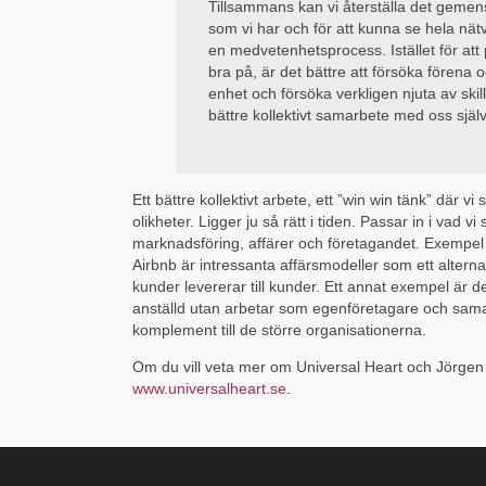
Tillsammans kan vi återställa det gemen
som vi har och för att kunna se hela nät
en medvetenhetsprocess. Istället för att p
bra på, är det bättre att försöka förena
enhet och försöka verkligen njuta av ski
bättre kollektivt samarbete med oss själv
Ett bättre kollektivt arbete, ett ”win win tänk” där v
olikheter. Ligger ju så rätt i tiden. Passar in i vad v
marknadsföring, affärer och företagandet. Exempe
Airbnb är intressanta affärsmodeller som ett alternati
kunder levererar till kunder. Ett annat exempel är d
anställd utan arbetar som egenföretagare och sama
komplement till de större organisationerna.
Om du vill veta mer om Universal Heart och Jörgen
www.universalheart.se
.