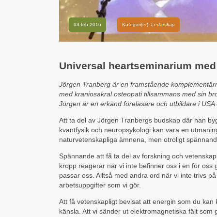
03 feb 2016
Kategori(er):
Ledarskap
Universal heartseminarium med
Jörgen Tranberg är en framstående komplementärme
med kraniosakral osteopati tillsammans med sin bro
Jörgen är en erkänd föreläsare och utbildare i USA
Att ta del av Jörgen Tranbergs budskap där han byg
kvantfysik och neuropsykologi kan vara en utmanin
naturvetenskapliga ämnena, men otroligt spännand
Spännande att få ta del av forskning och vetenskapl
kropp reagerar när vi inte befinner oss i en för oss 
passar oss. Alltså med andra ord när vi inte trivs 
arbetsuppgifter som vi gör.
Att få vetenskapligt bevisat att energin som du kan 
känsla. Att vi sänder ut elektromagnetiska fält som