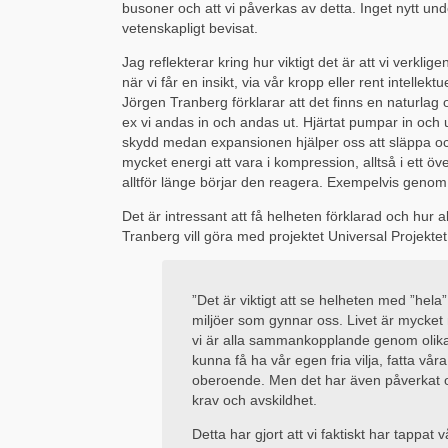
busoner och att vi påverkas av detta. Inget nytt und
vetenskapligt bevisat.
Jag reflekterar kring hur viktigt det är att vi verklig
när vi får en insikt, via vår kropp eller rent intellek
Jörgen Tranberg förklarar att det finns en naturlag
ex vi andas in och andas ut. Hjärtat pumpar in oc
skydd medan expansionen hjälper oss att släppa och 
mycket energi att vara i kompression, alltså i ett öv
alltför länge börjar den reagera. Exempelvis geno
Det är intressant att få helheten förklarad och hur a
Tranberg vill göra med projektet Universal Projektet
”Det är viktigt att se helheten med ”hel
miljöer som gynnar oss. Livet är mycket m
vi är alla sammankopplande genom olika 
kunna få ha vår egen fria vilja, fatta vår
oberoende. Men det har även påverkat o
krav och avskildhet.
Detta har gjort att vi faktiskt har tappat v