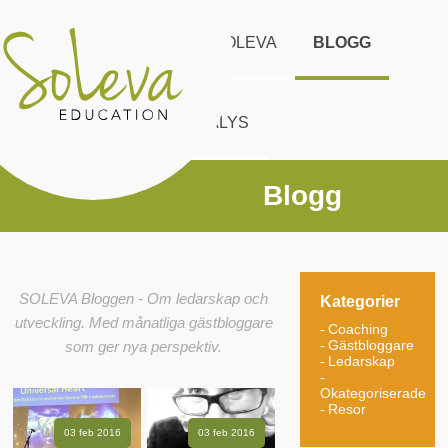
START
UTBUD
SOLEVA
BLOGG
KONTAKT
DISC ANALYS
Blogg
SOLEVA Bloggen - Om ledarskap och
Kategorier
utveckling. Med månatliga gästbloggare
Coaching
Gästbloggare
som ger nya perspektiv.
Ledarskap
Okategoriserade
Resor
03 feb 2016
03 feb 2016