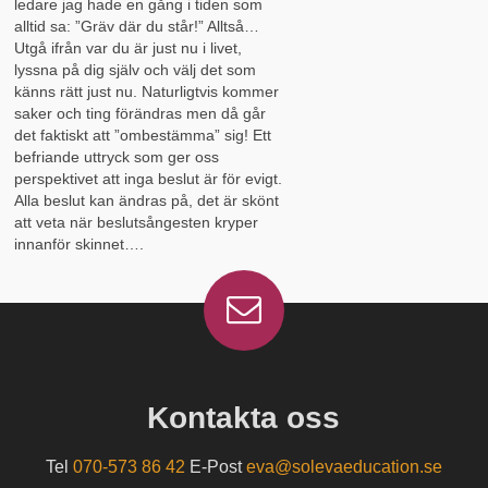
ledare jag hade en gång i tiden som
alltid sa: ”Gräv där du står!” Alltså…
Utgå ifrån var du är just nu i livet,
lyssna på dig själv och välj det som
känns rätt just nu. Naturligtvis kommer
saker och ting förändras men då går
det faktiskt att ”ombestämma” sig! Ett
befriande uttryck som ger oss
perspektivet att inga beslut är för evigt.
Alla beslut kan ändras på, det är skönt
att veta när beslutsångesten kryper
innanför skinnet….
Kontakta oss
Tel
070-573 86 42
E-Post
eva@solevaeducation.se