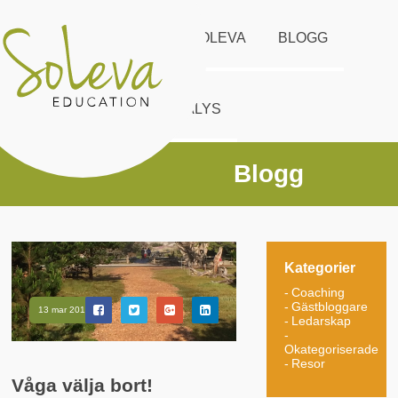
START
UTBUD
SOLEVA
BLOGG
KONTAKT
DISC ANALYS
Blogg
Kategorier
Coaching
Gästbloggare
13 mar 2016
Ledarskap
Okategoriserade
Resor
Våga välja bort!