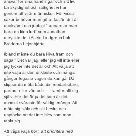
ansvar för sina handlingar och sitt liv.
En skyldighet och rättighet vi har
genom att vi är människor. För vissa
saker behöver man göra, fastän det är
obekvämt och jobbigt ” annars är man
bara en liten lort” som Jonathan
uttryckte det i Astrid Lindgrens bok
Bröderna Lejonhjärta.
Ibland måste du bara kliva fram och
säga ” Det var jag, eller jag vill inte eller
jag tycker inte det är ok!” Att välja att
inte välja är den enklaste och många
gånger fegaste vägen du kan gå. Då
slipper du möta både din medarbetare,
partner eller vän och … framför allt dig
själv. För det är ju det som är det
absolut svåraste för väldigt många. Att
möta sig själv och sitt beslut och
upptäcka att det inte blev som man
tänkt sig.
Att våga välja bort, att prioritera ned